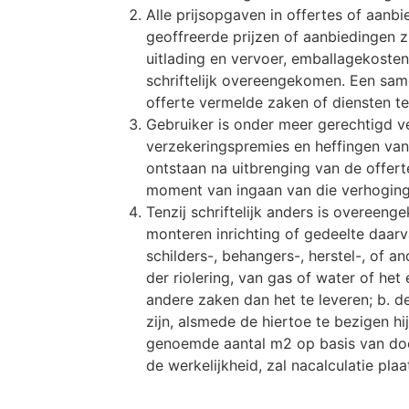
Alle prijsopgaven in offertes of aanbi
geoffreerde prijzen of aanbiedingen zi
uitlading en vervoer, emballagekosten,
schriftelijk overeengekomen. Een same
offerte vermelde zaken of diensten t
Gebruiker is onder meer gerechtigd v
verzekeringspremies en heffingen van
ontstaan na uitbrenging van de offer
moment van ingaan van die verhoging
Tenzij schriftelijk anders is overeenge
monteren inrichting of gedeelte daarva
schilders-, behangers-, herstel-, of
der riolering, van gas of water of het
andere zaken dan het te leveren; b. 
zijn, alsmede de hiertoe te bezigen hi
genoemde aantal m2 op basis van doo
de werkelijkheid, zal nacalculatie pla