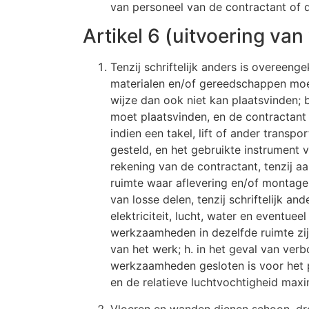
van personeel van de contractant of 
Artikel 6 (uitvoering van
Tenzij schriftelijk anders is overeen
materialen en/of gereedschappen moet
wijze dan ook niet kan plaatsvinden;
moet plaatsvinden, en de contractant
indien een takel, lift of ander trans
gesteld, en het gebruikte instrument 
rekening van de contractant, tenzij a
ruimte waar aflevering en/of montage m
van losse delen, tenzij schriftelijk 
elektriciteit, lucht, water en eventu
werkzaamheden in dezelfde ruimte zij
van het werk; h. in het geval van ve
werkzaamheden gesloten is voor het pu
en de relatieve luchtvochtigheid maxi
Vloeren en wanden dienen schoon, d