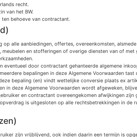
rlands recht.
zin van het BW.
 / ten behoeve van contractant.
id)
 op alle aanbiedingen, offertes, overeenkomsten, alsmede
en, meubelen en stofferingen of overige diensten van of met
erkzaamheden.
van eventueel door contractant gehanteerde algemene inkoo
of meerdere bepalingen in deze Algemene Voorwaarden tast 
eze bepaling (en) vindt wettelijke conversie plaats ex arti
gen in deze Algemene Voorwaarden wordt afgeweken, blijve
n gebruiker en contractant overeengekomen afwijkingen zijn 
pverdrag is uitgesloten op alle rechtsbetrekkingen in de 
jzen)
ruiker zijn vrijblijvend, ook indien daarin een termijn is 