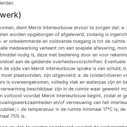
derden.
 werk)
gekomen, dient Merck Interieurbouw ervoor te zorgen dat: a
en worden opgeborgen of afgeleverd, zodanig is ingericht
 b. er onbelemmerde en voldoende toegang is tot de ruimte
 alle medewerking verleent om een soepele aflevering, mon
portmiddel nodig is, deze met bediening door en voor rekeni
voldoet aan de geldende overheidsvoorschriften. Eventuele s
an de zijde van Merck Interieurbouw sprake is van schuld;
oet plaatsvinden, zijn uitgevoerd; e. de (onder)vloeren vri
anders is overeengekomen, volledig vlak en waterpas zijn en
eel verwarming beschikbaar zijn in de ruimte waar gewerkt 
n voltooid voordat Merck Interieurbouw begint, zodat er g
rbouwingswerkzaamheden en/of vernieuwing van het interieu
bliek; i. de temperatuur in de ruimte minimaal 17°C is, d
maal 75% is.
roog en vlak te worden opgeleverd voordat de werkzaamh