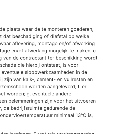
. de plaats waar de te monteren goederen,
 dat beschadiging of diefstal op welke
 waar aflevering, montage en/of afwerking
tage en/of afwerking mogelijk te maken; c.
ng van de contractant ter beschikking wordt
chade die hierbij ontstaat, is voor
 d. eventuele sloopwerkzaamheden in de
j zijn van kalk-, cement- en vuilresten en
 bezemschoon worden aangeleverd; f. er
moet worden; g. eventuele andere
een belemmeringen zijn voor het uitvoeren
r, de bedrijfsruimte gedurende de
e ondervloertemperatuur minimaal 13°C is,
eden beginnen. Eventuele werkzaamheden