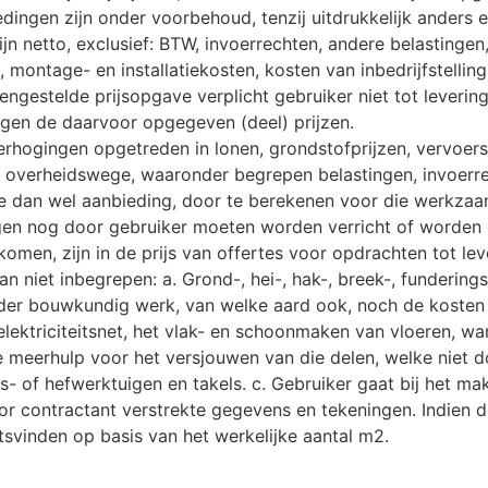
edingen zijn onder voorbehoud, tenzij uitdrukkelijk anders 
jn netto, exclusief: BTW, invoerrechten, andere belastingen
 montage- en installatiekosten, kosten van inbedrijfstelling
ngestelde prijsopgave verplicht gebruiker niet tot leverin
egen de daarvoor opgegeven (deel) prijzen.
erhogingen opgetreden in lonen, grondstofprijzen, vervoers
 overheidswege, waaronder begrepen belastingen, invoerrec
te dan wel aanbieding, door te berekenen voor die werkzaa
en nog door gebruiker moeten worden verricht of worden 
komen, zijn in de prijs van offertes voor opdrachten tot lev
n niet inbegrepen: a. Grond-, hei-, hak-, breek-, funderings
 ander bouwkundig werk, van welke aard ook, noch de kosten
 elektriciteitsnet, het vlak- en schoonmaken van vloeren, w
de meerhulp voor het versjouwen van die delen, welke niet
js- of hefwerktuigen en takels. c. Gebruiker gaat bij het m
r contractant verstrekte gegevens en tekeningen. Indien
atsvinden op basis van het werkelijke aantal m2.