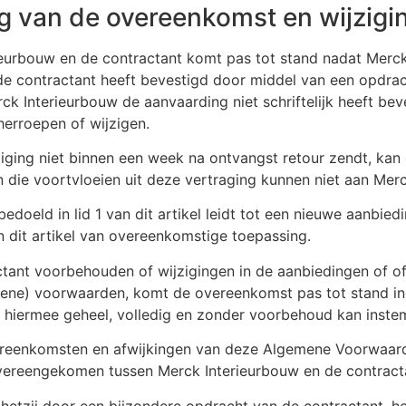
ng van de overeenkomst en wijzigi
eurbouw en de contractant komt pas tot stand nadat Merck
n de contractant heeft bevestigd door middel van een opdra
 Interieurbouw de aanvaarding niet schriftelijk heeft beve
herroepen of wijzigen.
ing niet binnen een week na ontvangst retour zendt, kan dit
 die voortvloeien uit deze vertraging kunnen niet aan Me
bedoeld in lid 1 van dit artikel leidt tot een nieuwe aanbied
van dit artikel van overeenkomstige toepassing.
tant voorbehouden of wijzigingen in de aanbiedingen of off
ne) voorwaarden, komt de overeenkomst pas tot stand indi
ij hiermee geheel, volledig en zonder voorbehoud kan inst
ereenkomsten en afwijkingen van deze Algemene Voorwaard
n overeengekomen tussen Merck Interieurbouw en de contract
hetzij door een bijzondere opdracht van de contractant, he