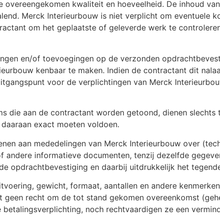
 de overeengekomen kwaliteit en hoeveelheid. De inhoud va
palend. Merck Interieurbouw is niet verplicht om eventuele 
actant om het geplaatste of geleverde werk te controleren
ingen en/of toevoegingen op de verzonden opdrachtbevestig
erieurbouw kenbaar te maken. Indien de contractant dit nal
tgangspunt voor de verplichtingen van Merck Interieurbou
ms die aan de contractant worden getoond, dienen slechts t
 daaraan exact moeten voldoen.
enen aan mededelingen van Merck Interieurbouw over (tech
of andere informatieve documenten, tenzij dezelfde gegeve
 opdrachtbevestiging en daarbij uitdrukkelijk het tegende
r, uitvoering, gewicht, formaat, aantallen en andere kenmer
 geen recht om de tot stand gekomen overeenkomst (geheel
 betalingsverplichting, noch rechtvaardigen ze een vermind