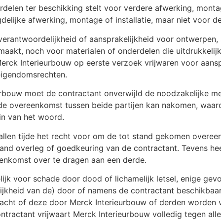
rdelen ter beschikking stelt voor verdere afwerking, montag
elijke afwerking, montage of installatie, maar niet voor de
erantwoordelijkheid of aansprakelijkheid voor ontwerpen, 
maakt, noch voor materialen of onderdelen die uitdrukkelij
erck Interieurbouw op eerste verzoek vrijwaren voor aansp
 eigendomsrechten.
urbouw moet de contractant onverwijld de noodzakelijke m
t de overeenkomst tussen beide partijen kan nakomen, waaro
in van het woord.
llen tijde het recht voor om de tot stand gekomen overeenk
nd overleg of goedkeuring van de contractant. Tevens hee
reenkomst over te dragen aan een derde.
lijk voor schade door dood of lichamelijk letsel, enige ge
jkheid van de) door of namens de contractant beschikbaar
cht of deze door Merck Interieurbouw of derden worden ve
ntractant vrijwaart Merck Interieurbouw volledig tegen al